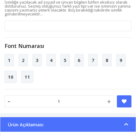
İsimliğe yazılacak ad soyad ve ünvan bilgileri lütfen eksiksiz olarak
doldurunuz. Seçmiş olduğunuz farklı yazı tipi var ise isminizin yanına
sayısını yazmanız yeterli olacaktır. Boş bırakıldığı takdirde isimlik
gönderilmeyecektir...
Font Numarası
1
2
3
4
5
6
7
8
9
10
11
-
+
Ürün Açıklaması