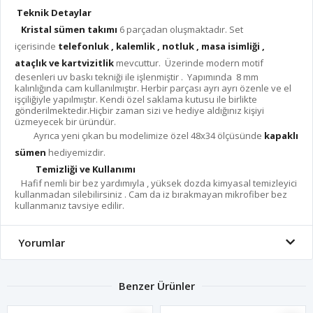
Teknik Detaylar
Kristal sümen takımı
6 parçadan oluşmaktadır. Set
içerisinde
telefonluk , kalemlik , notluk , masa isimliği ,
ataçlık ve kartvizitlik
mevcuttur. Üzerinde modern motif
desenleri uv baskı tekniği ile işlenmiştir . Yapımında 8 mm
kalınlığında cam kullanılmıştır. Herbir parçası ayrı ayrı özenle ve el
işçiliğiyle yapılmıştır. Kendi özel saklama kutusu ile birlikte
gönderilmektedir.Hiçbir zaman sizi ve hediye aldığınız kişiyi
üzmeyecek bir üründür.
Ayrıca yeni çıkan bu modelimize özel 48x34 ölçüsünde
kapaklı
sümen
hediyemizdir.
Temizliği ve Kullanımı
Hafif nemli bir bez yardımıyla , yüksek dozda kimyasal temizleyici
kullanmadan silebilirsiniz . Cam da iz bırakmayan mikrofiber bez
kullanmanız tavsiye edilir.
Yorumlar
Benzer Ürünler