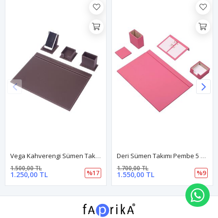
Vega Kahverengi Sümen Takımı – 4 Parçalı Lüks Yönetici Masa Seti
Deri Sümen Takımı Pembe 5 Parça – Şık Masa Organizerleri
1.700,00 TL
4.750,00 TL
%17
%9
1.550,00 TL
WH