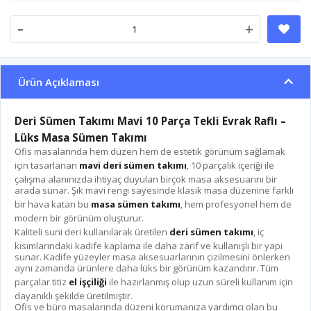
-
+
Ürün Açıklaması
Deri Sümen Takımı Mavi 10 Parça Tekli Evrak Raflı –
Lüks Masa Sümen Takımı
Ofis masalarında hem düzen hem de estetik görünüm sağlamak
için tasarlanan
mavi deri sümen takımı
, 10 parçalık içeriği ile
çalışma alanınızda ihtiyaç duyulan birçok masa aksesuarını bir
arada sunar. Şık mavi rengi sayesinde klasik masa düzenine farklı
bir hava katan bu
masa sümen takımı
, hem profesyonel hem de
modern bir görünüm oluşturur.
Kaliteli suni deri kullanılarak üretilen
deri sümen takımı
, iç
kısımlarındaki kadife kaplama ile daha zarif ve kullanışlı bir yapı
sunar. Kadife yüzeyler masa aksesuarlarının çizilmesini önlerken
aynı zamanda ürünlere daha lüks bir görünüm kazandırır. Tüm
parçalar titiz
el işçiliği
ile hazırlanmış olup uzun süreli kullanım için
dayanıklı şekilde üretilmiştir.
Ofis ve büro masalarında düzeni korumanıza yardımcı olan bu