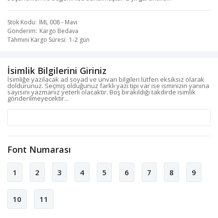
Stok Kodu
İML 008 - Mavi
Gönderim
Kargo Bedava
Tahmini Kargo Süresi
1-2 gün
İsimlik Bilgilerini Giriniz
İsimliğe yazılacak ad soyad ve ünvan bilgileri lütfen eksiksiz olarak
doldurunuz. Seçmiş olduğunuz farklı yazı tipi var ise isminizin yanına
sayısını yazmanız yeterli olacaktır. Boş bırakıldığı takdirde isimlik
gönderilmeyecektir...
Font Numarası
1
2
3
4
5
6
7
8
9
10
11