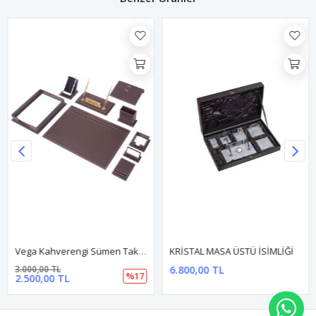
Vega Kahverengi Sümen Takımı – 13 Parça Tekli Evrak Raflı | Lüks Deri Masa Sümen Takımı
KRİSTAL MASA ÜSTÜ İSİMLİĞİ
3.000,00 TL
6.800,00 TL
%17
2.500,00 TL
WH