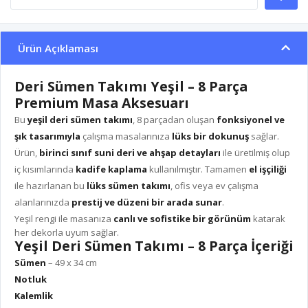
Ürün Açıklaması
Deri Sümen Takımı Yeşil – 8 Parça
Premium Masa Aksesuarı
Bu
yeşil deri sümen takımı
, 8 parçadan oluşan
fonksiyonel ve
şık tasarımıyla
çalışma masalarınıza
lüks bir dokunuş
sağlar.
Ürün,
birinci sınıf suni deri ve ahşap detayları
ile üretilmiş olup
iç kısımlarında
kadife kaplama
kullanılmıştır. Tamamen
el işçiliği
ile hazırlanan bu
lüks sümen takımı
, ofis veya ev çalışma
alanlarınızda
prestij ve düzeni bir arada sunar
.
Yeşil rengi ile masanıza
canlı ve sofistike bir görünüm
katarak
her dekorla uyum sağlar.
Yeşil Deri Sümen Takımı – 8 Parça İçeriği
Sümen
– 49 x 34 cm
Notluk
Kalemlik