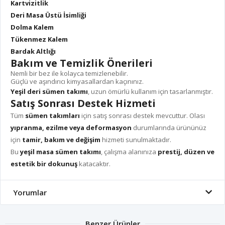
Kartvizitlik
Deri Masa Üstü İsimliği
Dolma Kalem
Tükenmez Kalem
Bardak Altlığı
Bakım ve Temizlik Önerileri
Nemli bir bez ile kolayca temizlenebilir.
Güçlü ve aşındırıcı kimyasallardan kaçınınız.
Yeşil deri sümen takımı
, uzun ömürlü kullanım için tasarlanmıştır.
Satış Sonrası Destek Hizmeti
Tüm
sümen takımları
için satış sonrası destek mevcuttur. Olası
yıpranma, ezilme veya deformasyon
durumlarında ürününüz
için
tamir, bakım ve değişim
hizmeti sunulmaktadır.
Bu
yeşil masa sümen takımı
, çalışma alanınıza
prestij, düzen ve
estetik bir dokunuş
katacaktır.
Yorumlar
Benzer Ürünler