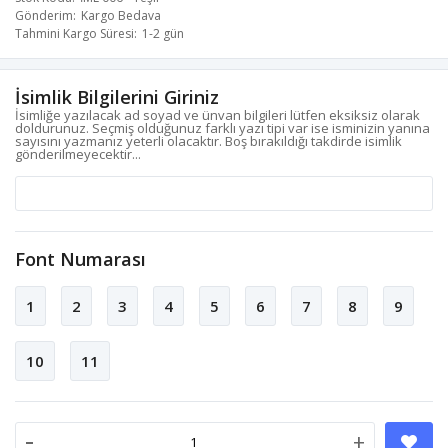
Gönderim
Kargo Bedava
Tahmini Kargo Süresi
1-2 gün
İsimlik Bilgilerini Giriniz
İsimliğe yazılacak ad soyad ve ünvan bilgileri lütfen eksiksiz olarak
doldurunuz. Seçmiş olduğunuz farklı yazı tipi var ise isminizin yanına
sayısını yazmanız yeterli olacaktır. Boş bırakıldığı takdirde isimlik
gönderilmeyecektir...
Font Numarası
1
2
3
4
5
6
7
8
9
10
11
-
+