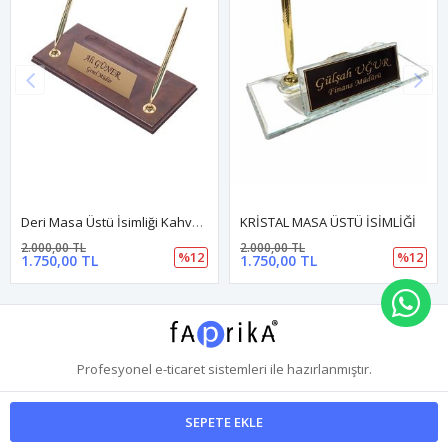
Deri Masa Üstü İsimliği Kahverengi
KRİSTAL MASA ÜSTÜ İSİMLİĞİ
2.000,00 TL
2.000,00 TL
%12
%12
1.750,00 TL
1.750,00 TL
WH
Profesyonel
e-ticaret
sistemleri ile hazırlanmıştır.
SEPETE EKLE