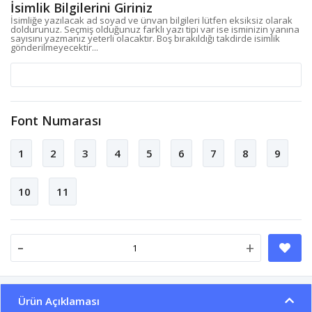
İsimlik Bilgilerini Giriniz
İsimliğe yazılacak ad soyad ve ünvan bilgileri lütfen eksiksiz olarak
doldurunuz. Seçmiş olduğunuz farklı yazı tipi var ise isminizin yanına
sayısını yazmanız yeterli olacaktır. Boş bırakıldığı takdirde isimlik
gönderilmeyecektir...
Font Numarası
1
2
3
4
5
6
7
8
9
10
11
-
+
Ürün Açıklaması