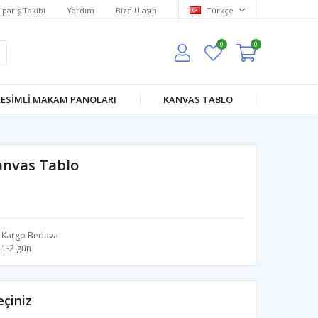
ipariş Takibi
Yardım
Bize Ulaşın
Türkçe
0
0
RESİMLİ MAKAM PANOLARI
KANVAS TABLO
anvas Tablo
Kargo Bedava
1-2 gün
çiniz