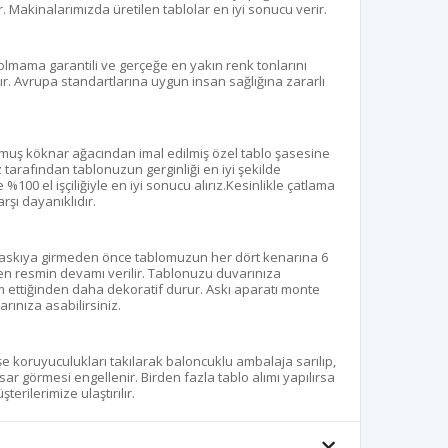
. Makinalarımızda üretilen tablolar en iyi sonucu verir.
olmama garantili ve gerçeğe en yakın renk tonlarını
r. Avrupa standartlarına uygun insan sağlığına zararlı
ulmuş köknar ağacından imal edilmiş özel tablo şasesine
z tarafından tablonuzun gerginliği en iyi şekilde
100 el işçiliğiyle en iyi sonucu alırız.Kesinlikle çatlama
şı dayanıklıdır.
 baskıya girmeden önce tablomuzun her dört kenarına 6
aren resmin devamı verilir. Tablonuzu duvarınıza
 ettiğinden daha dekoratif durur. Askı aparatı monte
rınıza asabilirsiniz.
öşe koruyuculukları takılarak baloncuklu ambalaja sarılıp,
sar görmesi engellenir. Birden fazla tablo alımı yapılırsa
terilerimize ulaştırılır.