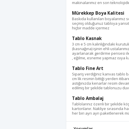
makinalarımız en son teknolojidir
Mürekkep Boya Kalitesi
Baskıda kullanılan boyalarımız s
seçmiş olduğunuz tabloya yansıtı
hiçbir madde içermez
Tablo Kasnak
3 cm e 5 cm kalınlığındaki kurut
(kasnağına) işinin ehli ustalarımı
ayarlanarak gerdirme pensesi ile %
, eğilme, esneme yapmaz ısıya kar
Tablo Fine Art
Sipariş verdiğiniz kanvas tablo
cm lik resmin bittiği yerden itib
astığınızda kenarlar resim devam
edilmiş bir şekilde tablonuzu duva
Tablo Ambalaj
Tablolarınız özenli bir şekilde k
kartonlanır. Nakliye sırasında ha
her biri ayrı ayrı paketlenerek müş
Yorumlar