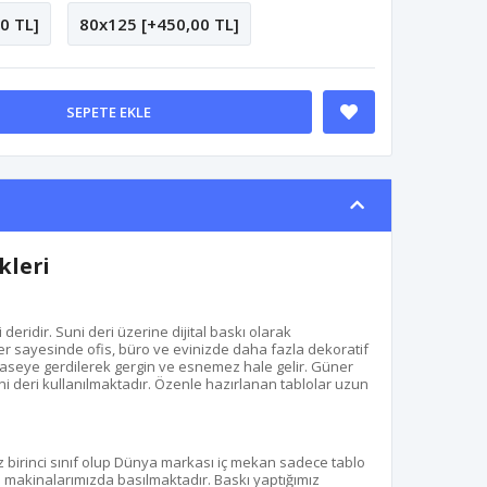
0 TL]
80x125 [+450,00 TL]
SEPETE EKLE
kleri
eridir. Suni deri üzerine dijital baskı olarak
r sayesinde ofis, büro ve evinizde daha fazla dekoratif
aseye gerdilerek gergin ve esnemez hale gelir. Güner
uni deri kullanılmaktadır. Özenle hazırlanan tablolar uzun
z birinci sınıf olup Dünya markası iç mekan sadece tablo
kı makinalarımızda basılmaktadır. Baskı yaptığımız