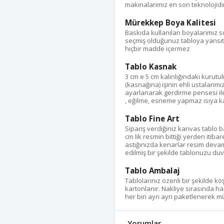
makinalarımız en son teknolojidir
Mürekkep Boya Kalitesi
Baskıda kullanılan boyalarımız s
seçmiş olduğunuz tabloya yansıtı
hiçbir madde içermez
Tablo Kasnak
3 cm e 5 cm kalınlığındaki kurut
(kasnağına) işinin ehli ustalarımı
ayarlanarak gerdirme pensesi ile %
, eğilme, esneme yapmaz ısıya kar
Tablo Fine Art
Sipariş verdiğiniz kanvas tablo
cm lik resmin bittiği yerden itib
astığınızda kenarlar resim devam
edilmiş bir şekilde tablonuzu duva
Tablo Ambalaj
Tablolarınız özenli bir şekilde k
kartonlanır. Nakliye sırasında ha
her biri ayrı ayrı paketlenerek müş
Yorumlar