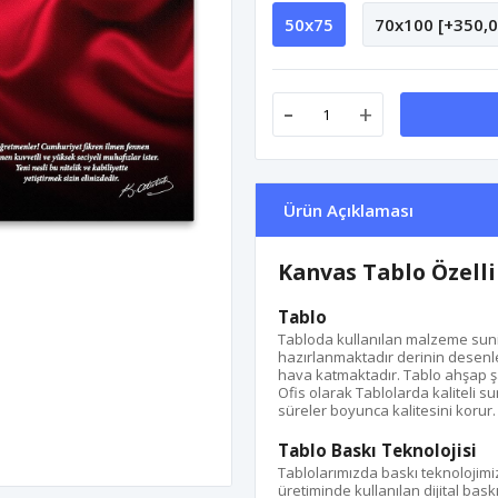
50x75
70x100 [+350,0
-
+
Ürün Açıklaması
Kanvas Tablo Özelli
Tablo
Tabloda kullanılan malzeme suni d
hazırlanmaktadır derinin desenle
hava katmaktadır. Tablo ahşap ş
Ofis olarak Tablolarda kaliteli s
süreler boyunca kalitesini korur.
Tablo Baskı Teknolojisi
Tablolarımızda baskı teknolojimi
üretiminde kullanılan dijital bas