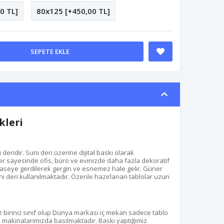
0 TL]
80x125 [+450,00 TL]
SEPETE EKLE
kleri
eridir. Suni deri üzerine dijital baskı olarak
r sayesinde ofis, büro ve evinizde daha fazla dekoratif
aseye gerdilerek gergin ve esnemez hale gelir. Güner
uni deri kullanılmaktadır. Özenle hazırlanan tablolar uzun
z birinci sınıf olup Dünya markası iç mekan sadece tablo
kı makinalarımızda basılmaktadır. Baskı yaptığımız