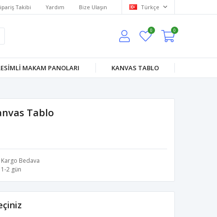
ipariş Takibi
Yardım
Bize Ulaşın
Türkçe
0
0
RESİMLİ MAKAM PANOLARI
KANVAS TABLO
anvas Tablo
Kargo Bedava
1-2 gün
çiniz