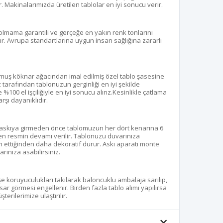
. Makinalarımızda üretilen tablolar en iyi sonucu verir.
olmama garantili ve gerçeğe en yakın renk tonlarını
r. Avrupa standartlarına uygun insan sağlığına zararlı
ulmuş köknar ağacından imal edilmiş özel tablo şasesine
z tarafından tablonuzun gerginliği en iyi şekilde
100 el işçiliğiyle en iyi sonucu alırız.Kesinlikle çatlama
şı dayanıklıdır.
 baskıya girmeden önce tablomuzun her dört kenarına 6
aren resmin devamı verilir. Tablonuzu duvarınıza
 ettiğinden daha dekoratif durur. Askı aparatı monte
rınıza asabilirsiniz.
öşe koruyuculukları takılarak baloncuklu ambalaja sarılıp,
sar görmesi engellenir. Birden fazla tablo alımı yapılırsa
terilerimize ulaştırılır.