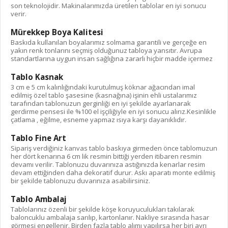
son teknolojidir. Makinalarımızda üretilen tablolar en iyi sonucu
verir.
Mürekkep Boya Kalitesi
Baskıda kullanılan boyalarımız solmama garantili ve gerçeğe en
yakın renk tonlarını seçmiş olduğunuz tabloya yansıtır. Avrupa
standartlarına uygun insan sağlığına zararlı hiçbir madde içermez
Tablo Kasnak
3 cm e 5 cm kalınlığındaki kurutulmuş köknar ağacından imal
edilmiş özel tablo şasesine (kasnağına) işinin ehli ustalarımız
tarafından tablonuzun gerginliği en iyi şekilde ayarlanarak
gerdirme pensesi ile %100 el işçiliğiyle en iyi sonucu alırız.Kesinlikle
çatlama , eğilme, esneme yapmaz ısıya karşı dayanıklıdır.
Tablo Fine Art
Sipariş verdiğiniz kanvas tablo baskıya girmeden önce tablomuzun
her dört kenarına 6 cm lik resmin bittiği yerden itibaren resmin
devamı verilir. Tablonuzu duvarınıza astığınızda kenarlar resim
devam ettiğinden daha dekoratif durur. Askı aparatı monte edilmiş
bir şekilde tablonuzu duvarınıza asabilirsiniz.
Tablo Ambalaj
Tablolarınız özenli bir şekilde köşe koruyuculukları takılarak
baloncuklu ambalaja sarılıp, kartonlanır. Nakliye sırasında hasar
görmesi engellenir. Birden fazla tablo alımı yapılırsa her biri ayrı